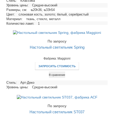
Стиль:
Классика
Уровень цены:
Средне-высокий
Размеры, см:
ᴓ20h36; ᴓ33h54
Цвет:
слоновая кость, золото; белый, серебристый
Материал:
ткань, стекло, металл
Количество ламп:
1
Тип цоколя:
E14, E27
Напряжение, В:
220
Максимальная мощность ламп, Вт:
40, 60
По запросу
Настольный светильник Spring
Фабрика: Maggioni
ЗАПРОСИТЬ СТОИМОСТЬ
В сравнение
Стиль:
Арт-Деко
Уровень цены:
Средне-высокий
По запросу
Настольный светильник ST037