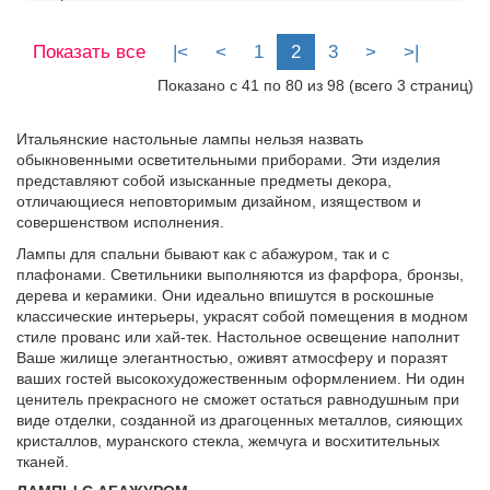
Напряжение, В:
220
Максимальная мощность ламп, Вт:
60
Показать все
|<
<
1
2
3
>
>|
Показано с 41 по 80 из 98 (всего 3 страниц)
Итальянские настольные лампы нельзя назвать
обыкновенными осветительными приборами. Эти изделия
представляют собой изысканные предметы декора,
отличающиеся неповторимым дизайном, изяществом и
совершенством исполнения.
Лампы для спальни бывают как с абажуром, так и с
плафонами. Светильники выполняются из фарфора, бронзы,
дерева и керамики. Они идеально впишутся в роскошные
классические интерьеры, украсят собой помещения в модном
стиле прованс или хай-тек. Настольное освещение наполнит
Ваше жилище элегантностью, оживят атмосферу и поразят
ваших гостей высокохудожественным оформлением. Ни один
ценитель прекрасного не сможет остаться равнодушным при
виде отделки, созданной из драгоценных металлов, сияющих
кристаллов, муранского стекла, жемчуга и восхитительных
тканей.