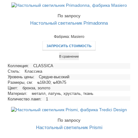
По запросу
Настольный светильник Primadonna
Фабрика: Masiero
ЗАПРОСИТЬ СТОИМОСТЬ
В сравнение
Коллекция:
CLASSICA
Стиль:
Классика
Уровень цены:
Средне-высокий
Размеры, см:
ᴓ16h30; ᴓ40h75
Цвет:
бронза, золото
Материал:
металл, латунь, хрусталь, ткань
Количество ламп:
1
Тип цоколя:
E14, E27
Напряжение, В:
220
Максимальная мощность ламп, Вт:
40, 60
По запросу
Настольный светильник Prismi