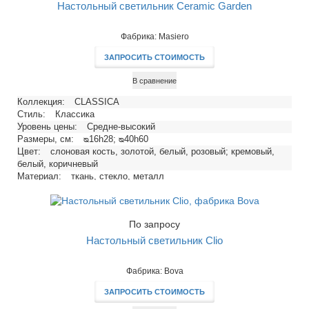
Настольный светильник Ceramic Garden
Фабрика: Masiero
ЗАПРОСИТЬ СТОИМОСТЬ
В сравнение
Коллекция:
CLASSICA
Стиль:
Классика
Уровень цены:
Средне-высокий
Размеры, см:
ᴓ16h28; ᴓ40h60
Цвет:
слоновая кость, золотой, белый, розовый; кремовый,
белый, коричневый
Материал:
ткань, стекло, металл
Количество ламп:
1
Тип цоколя:
E14, E27
Напряжение, В:
220
По запросу
Максимальная мощность ламп, Вт:
40, 60
Настольный светильник Clio
Фабрика: Bova
ЗАПРОСИТЬ СТОИМОСТЬ