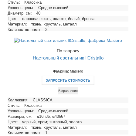
Стиль:
Классика
Уровень цены:
Средне-высокий
Диаметр, см:
40
Цвет:
слоновая кость, золото; белый, бронза
Материал:
ткань, хрусталь, металл
Количество ламп:
3
Тип цоколя:
E14
Напряжение, В:
220
Максимальная мощность ламп, Вт:
40
По запросу
Настольный светильник IlCristallo
Фабрика: Masiero
ЗАПРОСИТЬ СТОИМОСТЬ
В сравнение
Коллекция:
CLASSICA
Стиль:
Классика
Уровень цены:
Средне-высокий
Размеры, см:
ᴓ16h36; ᴓ40h67
Цвет:
черный, хром; янтарный, золото
Материал:
ткань, хрусталь, металл
Количество ламп:
1