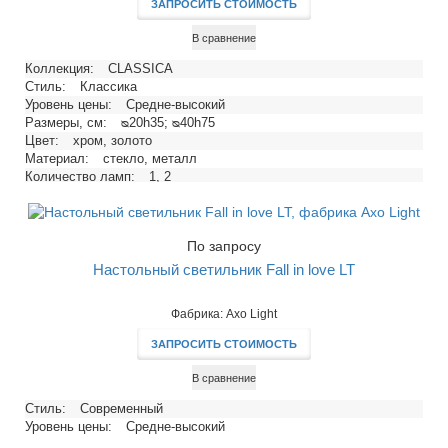
ЗАПРОСИТЬ СТОИМОСТЬ
В сравнение
Коллекция:
CLASSICA
Стиль:
Классика
Уровень цены:
Средне-высокий
Размеры, см:
ᴓ20h35; ᴓ40h75
Цвет:
хром, золото
Материал:
стекло, металл
Количество ламп:
1, 2
Тип цоколя:
E14, E27
Напряжение, В:
220
Максимальная мощность ламп, Вт:
40, 60
По запросу
Настольный светильник Fall in love LT
Фабрика: Axo Light
ЗАПРОСИТЬ СТОИМОСТЬ
В сравнение
Стиль:
Современный
Уровень цены:
Средне-высокий