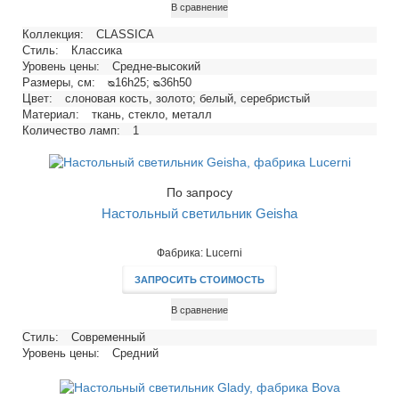
В сравнение
Коллекция:
CLASSICA
Стиль:
Классика
Уровень цены:
Средне-высокий
Размеры, см:
ᴓ16h25; ᴓ36h50
Цвет:
слоновая кость, золото; белый, серебристый
Материал:
ткань, стекло, металл
Количество ламп:
1
Тип цоколя:
E14, E27
Напряжение, В:
220
Максимальная мощность ламп, Вт:
40, 60
По запросу
Настольный светильник Geisha
Фабрика: Lucerni
ЗАПРОСИТЬ СТОИМОСТЬ
В сравнение
Стиль:
Современный
Уровень цены:
Средний