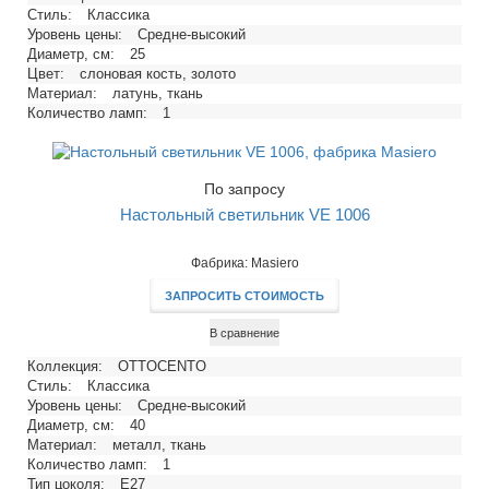
Стиль:
Классика
Уровень цены:
Средне-высокий
Диаметр, см:
25
Цвет:
слоновая кость, золото
Материал:
латунь, ткань
Количество ламп:
1
Тип цоколя:
E27
Напряжение, В:
220
Максимальная мощность ламп, Вт:
60
По запросу
Настольный светильник VE 1006
Фабрика: Masiero
ЗАПРОСИТЬ СТОИМОСТЬ
В сравнение
Коллекция:
OTTOCENTO
Стиль:
Классика
Уровень цены:
Средне-высокий
Диаметр, см:
40
Материал:
металл, ткань
Количество ламп:
1
Тип цоколя:
E27