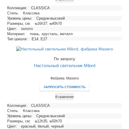
Коллекция:
CLASSICA
Стиль:
Классика
Уровень цены:
Средне-высокий
Размеры, см:
ᴓ16h37; ᴓ40h70
Цвет:
золото
Материал:
ткань, хрусталь, металл
Тип цоколя:
E14, E27
Напряжение, В:
220
Максимальная мощность ламп, Вт:
40, 60
По запросу
Настольный светильник Milord
Фабрика: Masiero
ЗАПРОСИТЬ СТОИМОСТЬ
В сравнение
Коллекция:
CLASSICA
Стиль:
Классика
Уровень цены:
Средне-высокий
Размеры, см:
ᴓ12h35; ᴓ50h70
Цвет:
красный, белый, черный