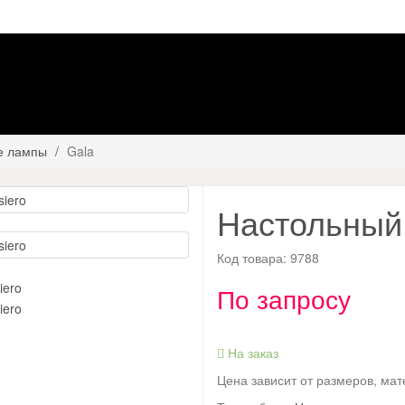
е лампы
Gala
Настольный 
Код товара:
9788
По запросу
На заказ
Цена зависит от размеров, ма