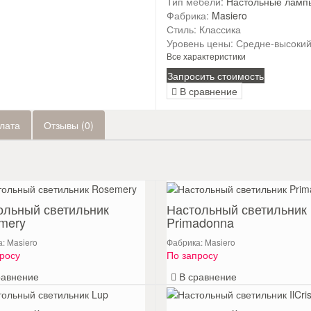
Тип мебели:
Настольные ламп
Фабрика:
Masiero
Стиль:
Классика
Уровень цены:
Средне-высоки
Все характеристики
Запросить стоимость
В сравнение
плата
Отзывы (0)
ольный светильник
Настольный светильник
mery
Primadonna
: Masiero
Фабрика: Masiero
росу
По запросу
равнение
В сравнение