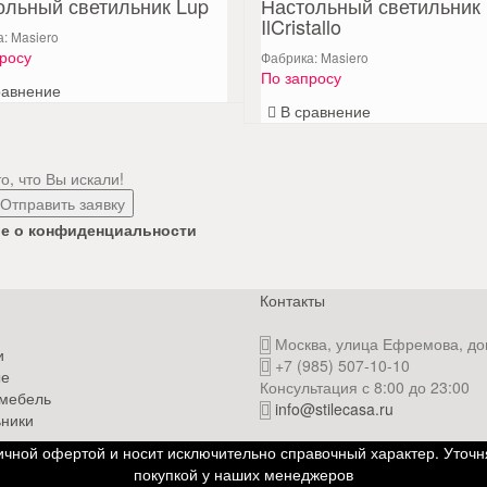
ольный светильник Lup
Настольный светильник
IlCristallo
: Masiero
росу
Фабрика: Masiero
По запросу
равнение
В сравнение
, что Вы искали!
е о конфиденциальности
Контакты
Москва, улица Ефремова, до
и
+7 (985) 507-10-10
ые
Консультация с 8:00 до 23:00
 мебель
info@stilecasa.ru
ники
чной офертой и носит исключительно справочный характер. Уточн
покупкой у наших менеджеров