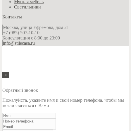
Мягкая мебель
Светильники
Контакты
Москва, улица Ефремова, дом 21
+7 (985) 507-10-10
Консультация с 8:00 до 23:00
info@stilecasa.ru
Представленная информация не является публичной офертой
и носит исключительно справочный характер. Уточняйте
точную цену и спецификацию товара перед покупкой у
наших менеджеров
© 2009-2026 «StileCasa» — студия итальянской мебели
×
Обратный звонок
Пожалуйста, укажите имя и свой номер телефона, чтобы мы
могли связаться с Вами