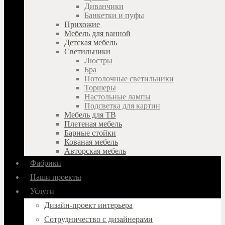
Диванчики
Банкетки и пуфы
Прихожие
Мебель для ванной
Детская мебель
Светильники
Люстры
Бра
Потолочные светильники
Торшеры
Настольные лампы
Подсветка для картин
Мебель для ТВ
Плетеная мебель
Барные стойки
Кованая мебель
Авторская мебель
Фабрики
Наши проекты
Услуги
Дизайн-проект интерьера
Сотрудничество с дизайнерами