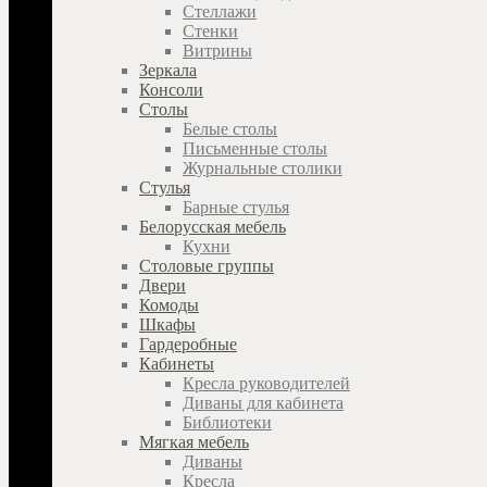
Стеллажи
Стенки
Витрины
Зеркала
Консоли
Столы
Белые столы
Письменные столы
Журнальные столики
Стулья
Барные стулья
Белорусская мебель
Кухни
Столовые группы
Двери
Комоды
Шкафы
Гардеробные
Кабинеты
Кресла руководителей
Диваны для кабинета
Библиотеки
Мягкая мебель
Диваны
Кресла