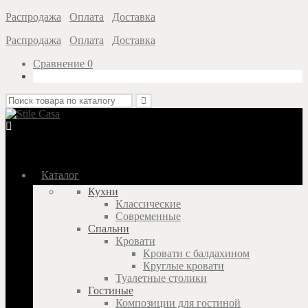
Распродажа
Оплата
Доставка
Распродажа
Оплата
Доставка
Сравнение
0
Каталог
Кухни
Классические
Современные
Спальни
Кровати
Кровати с балдахином
Круглые кровати
Туалетные столики
Гостиные
Композиции для гостиной