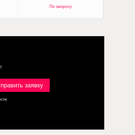
По запросу
!
сти