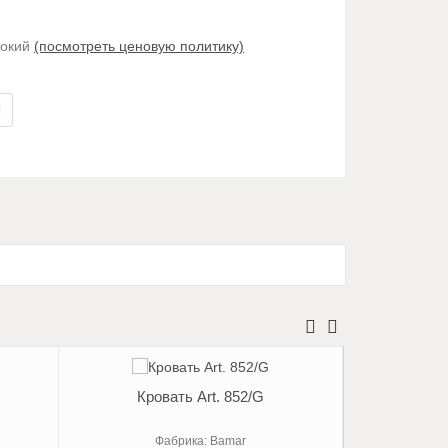
сокий
(посмотреть ценовую политику)
В
авнение
Кровать Art. 852/G
Кр
Фабрика: Bamar
Ф