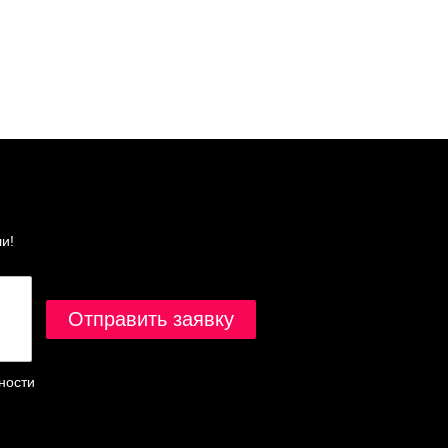
и!
ности