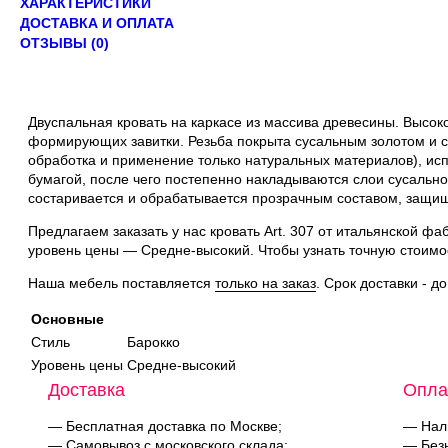
ХАРАКТЕРИСТИКИ
ДОСТАВКА И ОПЛАТА
ОТЗЫВЫ (0)
Двуспальная кровать на каркасе из массива древесины. Высоко
формирующих завитки. Резьба покрыта сусальным золотом и 
обработка и применение только натуральных материалов), ис
бумагой, после чего постепенно накладываются слои сусальн
состаривается и обрабатывается прозрачным составом, защи
Предлагаем заказать у нас кровать Art. 307 от итальянской ф
уровень цены — Средне-высокий. Чтобы узнать точную стоимос
Наша мебель поставляется
только на заказ
. Срок доставки - д
Основные
Стиль
Барокко
Уровень цены
Средне-высокий
Доставка
Опла
— Бесплатная доставка по Москве;
— Нал
— Самовывоз с московского склада;
— Безн