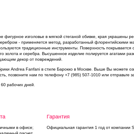
е фигурное изголовье в мягкой стеганой обивке, края украшены ре
серебром - применяется метод, разработанный флорентийскими ма
пользуются традиционные инструменты. Поверхность покрывается
ого золота и серебра. Высушенное изделие полируется агатами ра
щающим декор от повреждений.
абрики Andrea Fanfani в стиле Барокко в Москве. Выше Вы можете 
ть, позвоните нам по телефону +7 (985) 507-1010 или отправьте з
о 60 рабочих дней.
та
Гарантия
ичными в офисе;
Официальная гарантия 1 год от компании St
аличный расчет.