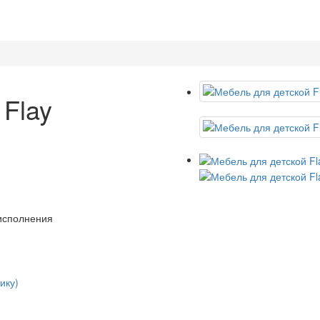
 Flay
 исполнения
ику)