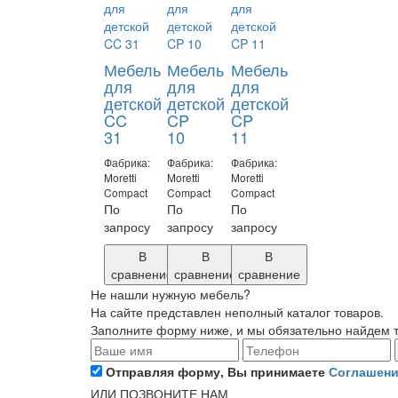
Мебель
Мебель
Мебель
для
для
для
детской
детской
детской
CC
CP
CP
31
10
11
Фабрика:
Фабрика:
Фабрика:
Moretti
Moretti
Moretti
Compact
Compact
Compact
По
По
По
запросу
запросу
запросу
В
В
В
сравнение
сравнение
сравнение
Не нашли нужную мебель?
На сайте представлен неполный каталог товаров.
Заполните форму ниже, и мы обязательно найдем то
Отправляя форму, Вы принимаете
Соглашени
ИЛИ ПОЗВОНИТЕ НАМ