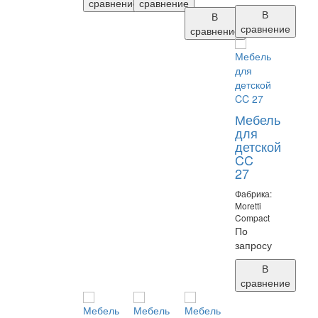
сравнение
сравнение
В
В
сравнение
сравнение
Мебель
для
детской
CC
27
Фабрика:
Moretti
Compact
По
запросу
В
сравнение