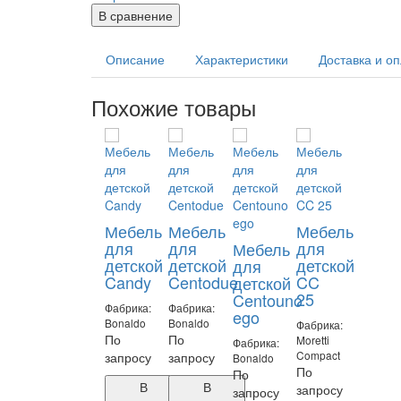
В сравнение
Описание
Характеристики
Доставка и о
Похожие товары
Мебель
Мебель
Мебель
для
для
для
Мебель
детской
детской
детской
для
Candy
Centodue
CC
детской
25
Centouno
Фабрика:
Фабрика:
ego
Bonaldo
Bonaldo
Фабрика:
По
По
Moretti
Фабрика:
Compact
запросу
запросу
Bonaldo
По
По
В
В
запросу
запросу