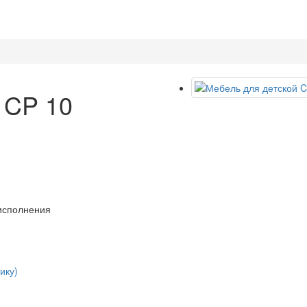
 CP 10
 исполнения
ику)