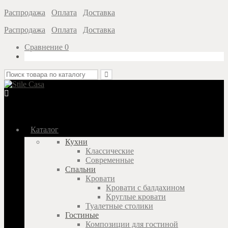
Распродажа
Оплата
Доставка
Распродажа
Оплата
Доставка
Сравнение
0
Каталог
Кухни
Классические
Современные
Спальни
Кровати
Кровати с балдахином
Круглые кровати
Туалетные столики
Гостиные
Композиции для гостиной