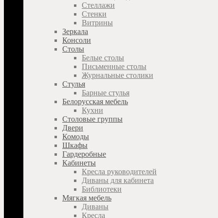
Стеллажи
Стенки
Витрины
Зеркала
Консоли
Столы
Белые столы
Письменные столы
Журнальные столики
Стулья
Барные стулья
Белорусская мебель
Кухни
Столовые группы
Двери
Комоды
Шкафы
Гардеробные
Кабинеты
Кресла руководителей
Диваны для кабинета
Библиотеки
Мягкая мебель
Диваны
Кресла