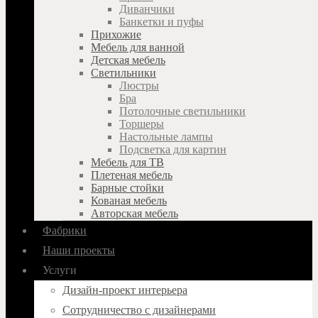
Диванчики
Банкетки и пуфы
Прихожие
Мебель для ванной
Детская мебель
Светильники
Люстры
Бра
Потолочные светильники
Торшеры
Настольные лампы
Подсветка для картин
Мебель для ТВ
Плетеная мебель
Барные стойки
Кованая мебель
Авторская мебель
Фабрики
Наши проекты
Услуги
Дизайн-проект интерьера
Сотрудничество с дизайнерами