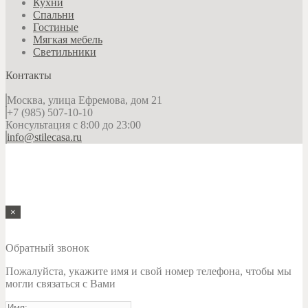
Кухни
Спальни
Гостиные
Мягкая мебель
Светильники
Контакты
Москва, улица Ефремова, дом 21
+7 (985) 507-10-10
Консультация с 8:00 до 23:00
info@stilecasa.ru
Представленная информация не является публичной офертой
и носит исключительно справочный характер. Уточняйте
точную цену и спецификацию товара перед покупкой у
наших менеджеров
© 2009-2026 «StileCasa» — студия итальянской мебели
×
Обратный звонок
Пожалуйста, укажите имя и свой номер телефона, чтобы мы
могли связаться с Вами