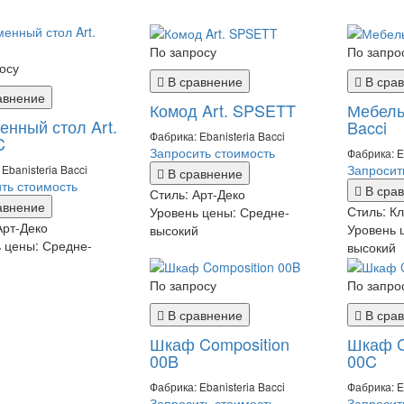
По запросу
По запро
осу
В сравнение
В сра
авнение
Комод Art. SPSETT
Мебель
енный стол Art.
Bacci
Фабрика: Ebanisteria Bacci
C
Запросить стоимость
Фабрика: E
Запросит
Ebanisteria Bacci
В сравнение
ть стоимость
В сра
Стиль:
Арт-Деко
авнение
Стиль:
Кл
Уровень цены:
Средне-
Арт-Деко
Уровень 
высокий
ь цены:
Средне-
высокий
й
По запросу
По запро
В сравнение
В сра
Шкаф Composition
Шкаф C
00B
00C
Фабрика: Ebanisteria Bacci
Фабрика: E
Запросить стоимость
Запросит