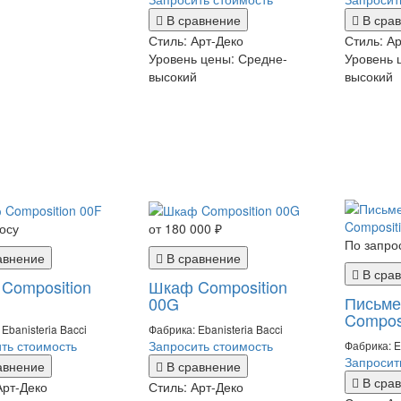
В сравнение
В сра
Стиль:
Арт-Деко
Стиль:
Ар
Уровень цены:
Средне-
Уровень 
высокий
высокий
осу
от 180 000 ₽
По запро
авнение
В сравнение
В сра
Composition
Шкаф Composition
Письме
00G
Compos
Ebanisteria Bacci
Фабрика: Ebanisteria Bacci
ть стоимость
Запросить стоимость
Фабрика: E
Запросит
авнение
В сравнение
В сра
Арт-Деко
Стиль:
Арт-Деко