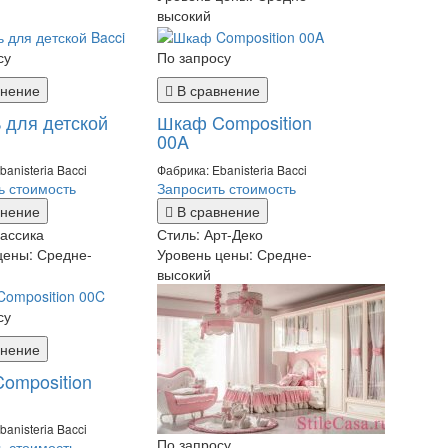
высокий
су
По запросу
внение
В сравнение
 для детской
Шкаф Composition
00A
banisteria Bacci
Фабрика: Ebanisteria Bacci
ь стоимость
Запросить стоимость
внение
В сравнение
ассика
Стиль:
Арт-Деко
цены:
Средне-
Уровень цены:
Средне-
высокий
су
внение
omposition
banisteria Bacci
По запросу
ь стоимость