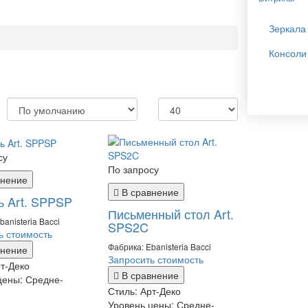
Зеркала
Консоли
су
По запросу
внение
В сравнение
ь Art. SPPSP
Письменный стол Art.
banisteria Bacci
SPS2C
ь стоимость
Фабрика: Ebanisteria Bacci
внение
Запросить стоимость
т-Деко
В сравнение
цены:
Средне-
Стиль:
Арт-Деко
Уровень цены:
Средне-