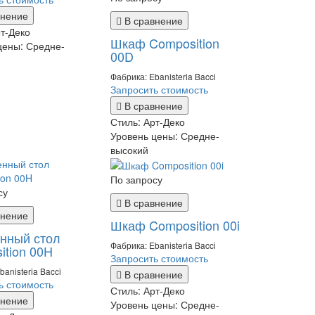
внение
В сравнение
т-Деко
Шкаф Composition
цены:
Средне-
00D
Фабрика: Ebanisteria Bacci
Запросить стоимость
В сравнение
Стиль:
Арт-Деко
Уровень цены:
Средне-
высокий
По запросу
су
В сравнение
внение
Шкаф Composition 00i
нный стол
Фабрика: Ebanisteria Bacci
ition 00H
Запросить стоимость
banisteria Bacci
В сравнение
ь стоимость
Стиль:
Арт-Деко
внение
Уровень цены:
Средне-