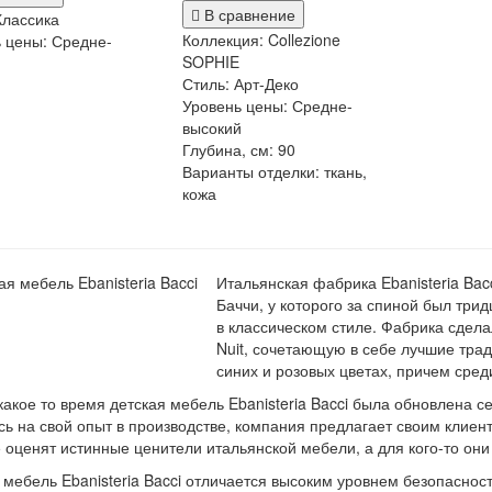
В сравнение
Классика
Коллекция:
Collezione
ь цены:
Средне-
SOPHIE
й
Стиль:
Арт-Деко
Уровень цены:
Средне-
высокий
Глубина, см:
90
Варианты отделки:
ткань,
кожа
Итальянская фабрика Ebanisteria Bac
Баччи, у которого за спиной был три
в классическом стиле. Фабрика сдел
Nuit, сочетающую в себе лучшие тра
синих и розовых цветах, причем среди
какое то время детская мебель Ebanisteria Bacci была обновлена се
ь на свой опыт в производстве, компания предлагает своим клиен
 оценят истинные ценители итальянской мебели, а для кого-то они 
 мебель Ebanisteria Bacci отличается высоким уровнем безопаснос