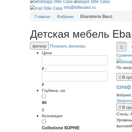
info@stilecasa.ru
Главная
Фабрики
Ebanisteria Bacci
Детская мебель Eban
фильтр
Показать фильтры
Цена
Сравнен
По запр
₽ -
В ср
₽
Шкаф 
Глубина, см
Фабрика: 
Запроси
90
В ср
0
Стиль:
Коллекция
Уровен
высоки
Collezione SOPHIE