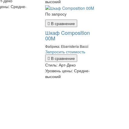
т-Деко
высокий
цены:
Средне-
По запросу
В сравнение
Шкаф Composition
00M
Фабрика: Ebanisteria Bacci
Запросить стоимость
В сравнение
Стиль:
Арт-Деко
Уровень цены:
Средне-
высокий