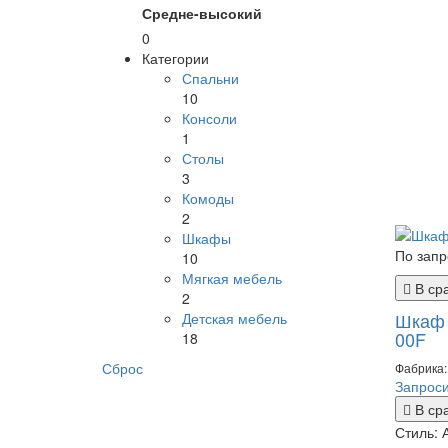
Средне-высокий
0
Категории
Спальни
10
Консоли
1
Столы
3
Комоды
2
Шкафы
По запр
10
Мягкая мебель
В ср
2
Шкаф 
Детская мебель
00F
18
Сброс
Фабрика: 
Запроси
В ср
Стиль: