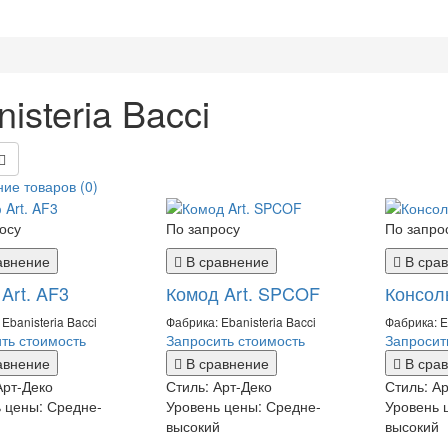
isteria Bacci
ие товаров (0)
осу
По запросу
По запро
авнение
В сравнение
В сра
Art. AF3
Комод Art. SPCOF
Консол
Ebanisteria Bacci
Фабрика: Ebanisteria Bacci
Фабрика: E
ть стоимость
Запросить стоимость
Запросит
авнение
В сравнение
В сра
Арт-Деко
Стиль:
Арт-Деко
Стиль:
Ар
ь цены:
Средне-
Уровень цены:
Средне-
Уровень 
й
высокий
высокий