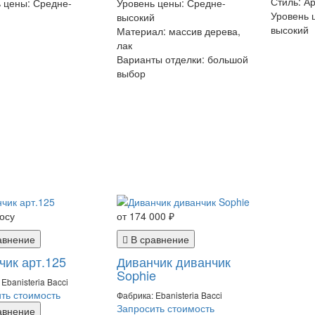
Стиль:
Ар
ь цены:
Средне-
Уровень цены:
Средне-
Уровень 
й
высокий
высокий
Материал:
массив дерева,
лак
Варианты отделки:
большой
выбор
осу
от 174 000 ₽
авнение
В сравнение
чик арт.125
Диванчик диванчик
Sophie
Ebanisteria Bacci
ть стоимость
Фабрика: Ebanisteria Bacci
Запросить стоимость
авнение