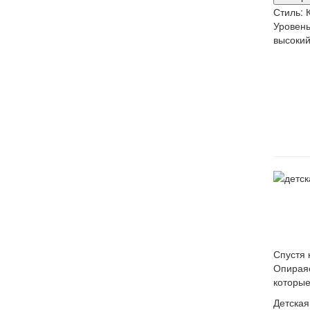
Стиль:
Уровен
высоки
Спустя 
Опираяс
которые
Детская