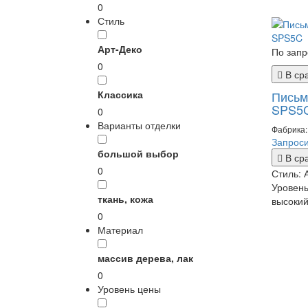
0
Стиль
Арт-Деко
По запр
0
В ср
Классика
Письм
SPS5
0
Варианты отделки
Фабрика: 
Запроси
большой выбор
В ср
0
Стиль:
Уровен
ткань, кожа
высоки
0
Материал
массив дерева, лак
0
Уровень цены