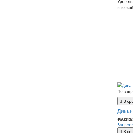
Уровен
высоки
По запр
В ср
Диван
Фабрика: 
Запроси
В ср