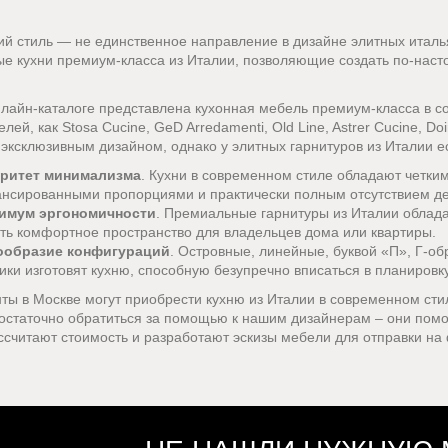
ий стиль — не единственное направление в дизайне элитных италья
е кухни премиум-класса из Италии, позволяющие создать по-наст
лайн-каталоге представлена кухонная мебель премиум-класса в со
лей, как Stosa Cucine, GeD Arredamenti, Old Line, Astrer Cucine, D
 эксклюзивным дизайном, однако у элитных гарнитуров из Италии е
ритет минимализма
. Кухни в современном стиле обладают четк
ансированными пропорциями и практически полным отсутствием де
имум эргономичности
. Премиальные гарнитуры из Италии облад
ть комфортное пространство для владельцев дома или квартиры.
ообразие конфигураций
. Островные, линейные, буквой «П», Г-об
ки изготовят кухню, способную безупречно вписаться в планиров
ты в Москве могут приобрести кухню из Италии в современном ст
достаточно обратиться за помощью к нашим дизайнерам – они пом
ссчитают стоимость и разработают эскизы мебели для отправки на