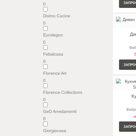
ЗАПРО
0
Doimo Cucine
0
Ди
Eurolegno
0
Фаб
Febalcasa
0
ЗАПРО
Florence Art
0
Florence Collections
Ку
0
Фабри
GeD Arredamenti
о
0
ЗАПРО
Giorgiocasa