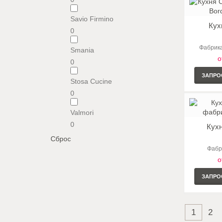
Savio Firmino
Кух
0
Фабрика
Smania
о
0
ЗАПРО
Stosa Cucine
0
Valmori
0
Кух
Сброс
Фабри
о
ЗАПРО
1
2