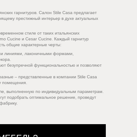
нских гарнитуров. Салон Stile Casa предлагает
оящему престижный интерьер в духе актуальных
временном стиле от таких итальянских
oimo Cucine и Cesar Cucine. Каждый гарнитур
сть общие характерные черты:
ими линиями, лаконичными формами,
кора.
ают безупречной функциональностью и позволяют
разные – представленные в компании Stile Casa
ку помещения.
иле, выполненную по индивидуальным параметрам.
огут подобрать оптимальное решение, проведут
 фабрику.