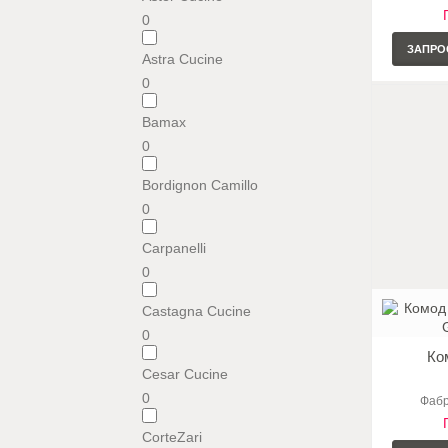
0
ЗАПРО
Astra Cucine
0
Bamax
0
Bordignon Camillo
0
Carpanelli
0
Castagna Cucine
0
Ко
Cesar Cucine
0
Фабр
CorteZari