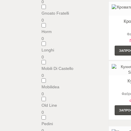
0
Gnoato Fratelli
0
Кро
Horm
Фа
0
Longhi
ЗАПРО
0
Mobili Di Castello
0
К
Mobilidea
0
Фабри
Old Line
ЗАПРО
0
Pedini
0