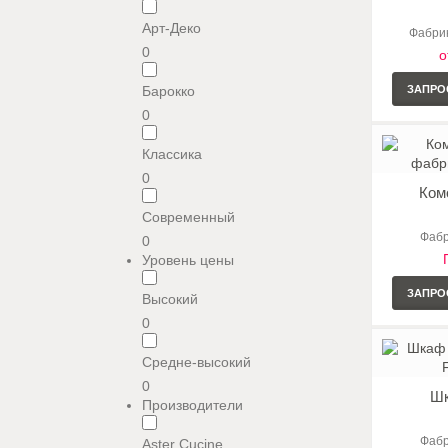
Арт-Деко
Фабрик
0
о
Барокко
ЗАПРО
0
Классика
0
Комо
Современный
Фабр
0
Уровень цены
ЗАПРО
Высокий
0
Средне-высокий
0
Шк
Производители
Фабр
Aster Cucine