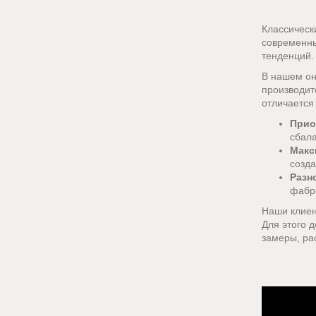
Классическ
современны
тенденций.
В нашем он
производите
отличается
Прио
сбал
Макс
созда
Разн
фабри
Наши клиен
Для этого 
замеры, ра