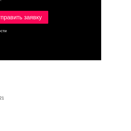
сти
21