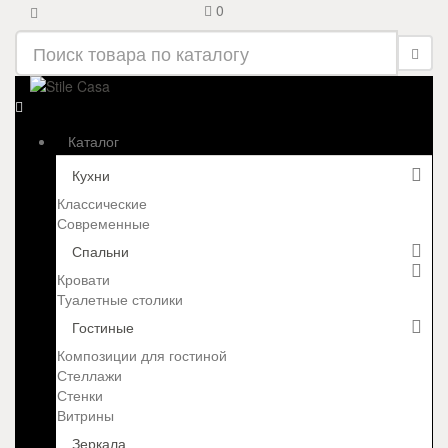
0
Каталог
Кухни
Классические
Современные
Спальни
Кровати
Туалетные столики
Гостиные
Композиции для гостиной
Стеллажи
Стенки
Витрины
Зеркала