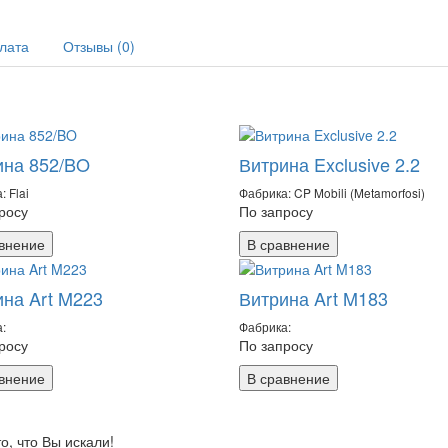
плата
Отзывы (0)
ина 852/BO
Витрина Exclusive 2.2
: Flai
Фабрика: CP Mobili (Metamorfosi)
росу
По запросу
внение
В сравнение
ина Art M223
Витрина Art M183
:
Фабрика:
росу
По запросу
внение
В сравнение
, что Вы искали!