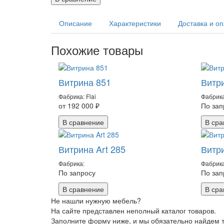
Описание
Характеристики
Доставка и о
Похожие товары
Витрина 851
Витр
Фабрика: Flai
Фабрика
от 192 000 ₽
По зап
В сравнение
В сра
Витрина Art 285
Витр
Фабрика:
Фабрика
По запросу
По зап
В сравнение
В сра
Не нашли нужную мебель?
На сайте представлен неполный каталог товаров.
Заполните форму ниже, и мы обязательно найдем то