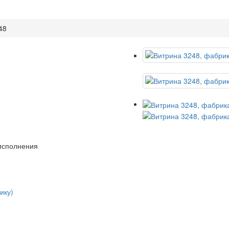
48
 исполнения
ику)