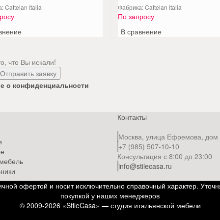
 Cattelan Italia
Фабрика: Cattelan Italia
росу
По запросу
внение
В сравнение
, что Вы искали!
е о конфиденциальности
Контакты
Москва, улица Ефремова, дом
и
+7 (985) 507-10-10
ые
Консультация с 8:00 до 23:00
 мебель
info@stilecasa.ru
ники
чной офертой и носит исключительно справочный характер. Уточн
покупкой у наших менеджеров
© 2009-2026 «StileCasa» — студия итальянской мебели