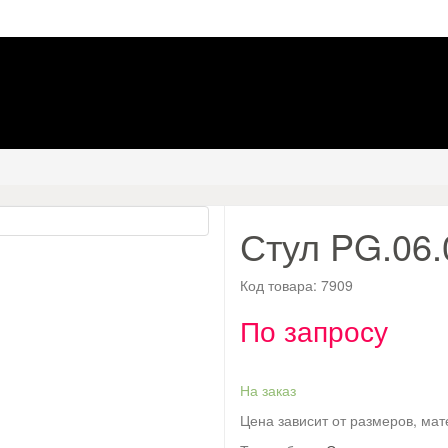
Стул PG.06
Код товара:
7909
По запросу
На заказ
Цена зависит от размеров, ма