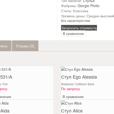
Тип мебели:
Стулья
Фабрика:
Giorgio Piotto
Стиль:
Классика
Уровень цены:
Средне-высоки
Все характеристики
Запросить стоимость
В сравнение
плата
Отзывы (0)
 531/A
Стул Ego Alessia
: Flai
Фабрика: Cattelan Italia
росу
По запросу
внение
В сравнение
 Aida
Стул Alice