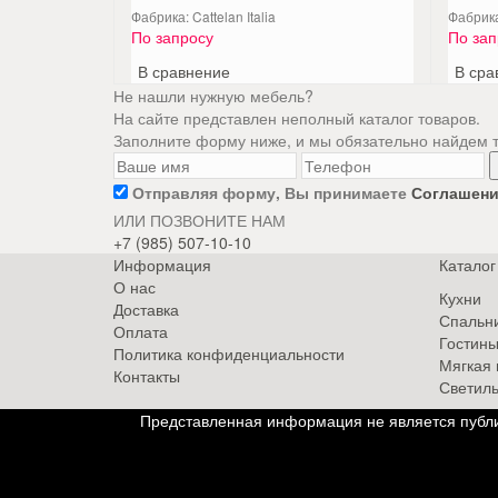
Фабрика: Cattelan Italia
Фабрика:
По запросу
По зап
В сравнение
В сра
Не нашли нужную мебель?
На сайте представлен неполный каталог товаров.
Заполните форму ниже, и мы обязательно найдем то
Отправляя форму, Вы принимаете
Соглашени
ИЛИ ПОЗВОНИТЕ НАМ
+7 (985) 507-10-10
Информация
Каталог
О нас
Кухни
Доставка
Спальн
Оплата
Гостин
Политика конфиденциальности
Мягкая
Контакты
Светиль
Представленная информация не является публи