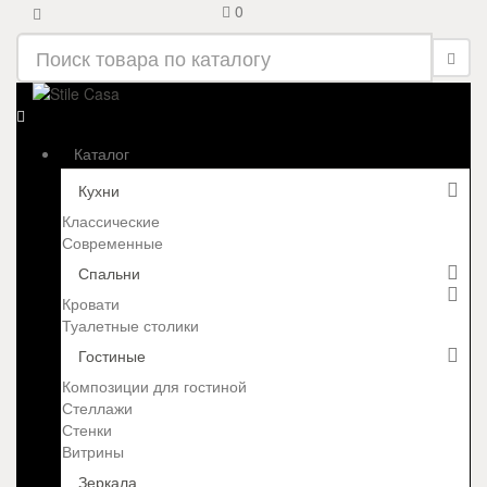
0
Каталог
Кухни
Классические
Современные
Спальни
Кровати
Туалетные столики
Гостиные
Композиции для гостиной
Стеллажи
Стенки
Витрины
Зеркала