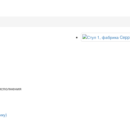
 исполнения
ику)