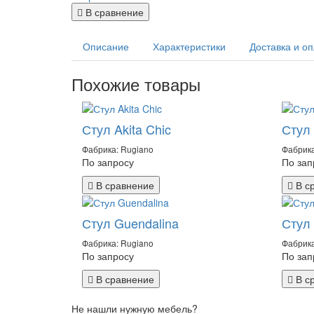
В сравнение
Описание
Характеристики
Доставка и о
Похожие товары
Стул Akita Chic
Стул 
Фабрика: Rugiano
Фабрика
По запросу
По зап
В сравнение
В с
Стул Guendalina
Стул 
Фабрика: Rugiano
Фабрика
По запросу
По зап
В сравнение
В с
Не нашли нужную мебель?