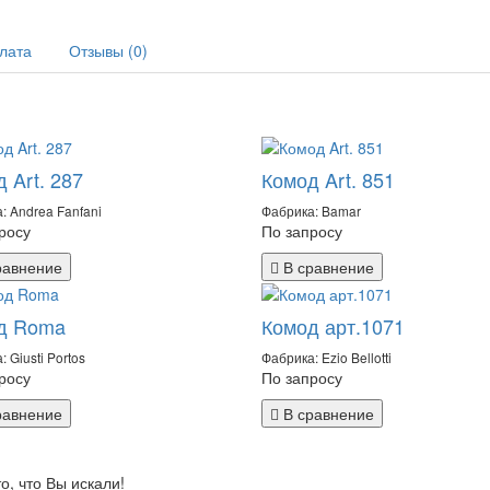
плата
Отзывы (0)
 Art. 287
Комод Art. 851
: Andrea Fanfani
Фабрика: Bamar
росу
По запросу
равнение
В сравнение
д Roma
Комод арт.1071
 Giusti Portos
Фабрика: Ezio Bellotti
росу
По запросу
равнение
В сравнение
, что Вы искали!