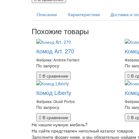
Описание
Характеристики
Доставка и о
Похожие товары
Комод Art. 270
Комод
Фабрика: Andrea Fanfani
Фабрика
По запросу
По зап
В сравнение
В с
Комод Liberty
Комо
Фабрика: Giusti Portos
Фабрика:
По запросу
По зап
В сравнение
В с
Не нашли нужную мебель?
На сайте представлен неполный каталог товаров.
Заполните форму ниже, и мы обязательно найдем то