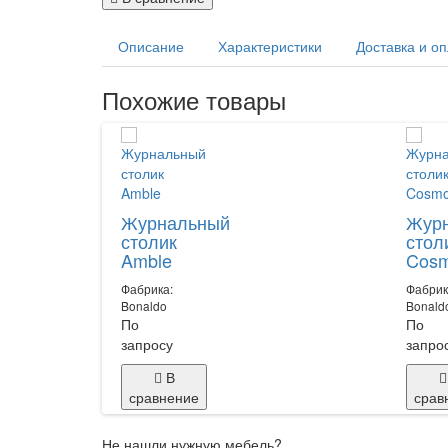
Описание
Характеристики
Доставка и о
Похожие товары
Журнальный
Жур
столик
стол
Amble
Cos
Фабрика:
Фабрик
Bonaldo
Bonald
По
По
запросу
запро
В
сравнение
срав
Не нашли нужную мебель?