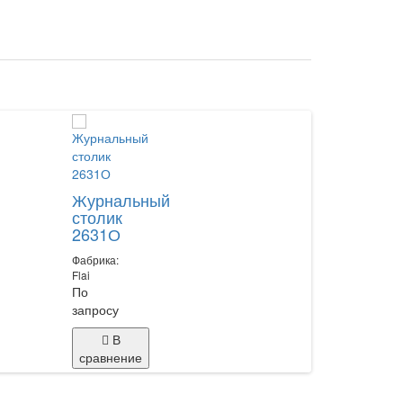
Журнальный
Журналь
столик
столик
2631О
6648/RN
Фабрика:
Фабрика:
Flai
Flai
По
По
запросу
запросу
В
В
сравнение
сравнение