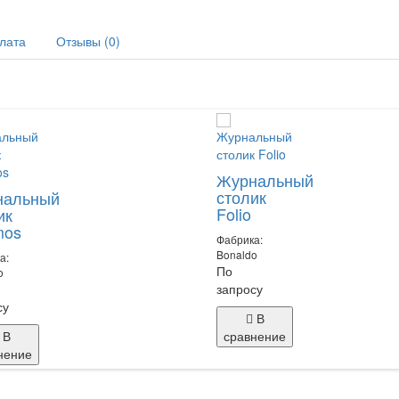
плата
Отзывы (0)
Журнальный
столик
нальный
Folio
ик
mos
Фабрика:
Bonaldo
а:
По
o
запросу
су
В
В
сравнение
нение