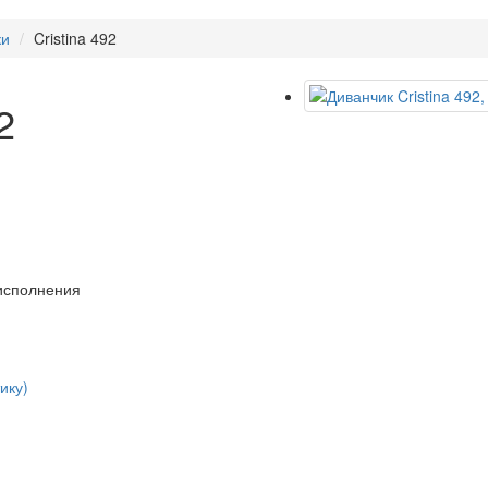
ки
Cristina 492
2
 исполнения
ику)