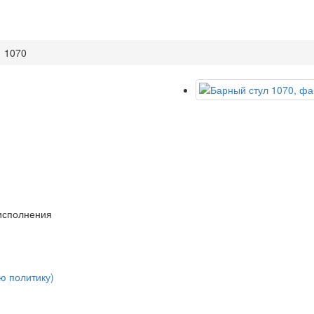
1070
 исполнения
ю политику)