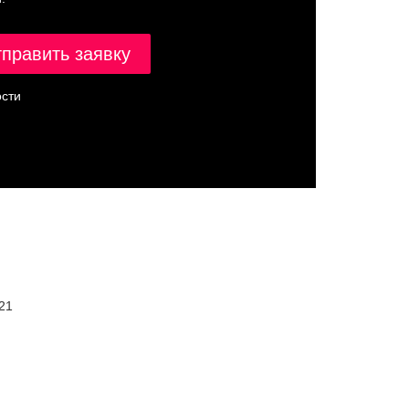
сти
21