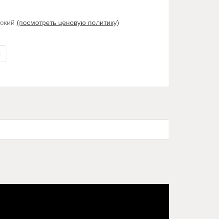
сокий
(посмотреть ценовую политику)
В
авнение