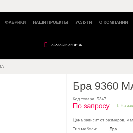
ФАБРИКИ
НАШИ ПРОЕКТЫ
УСЛУГИ
О КОМПАНИИ
ЗАКАЗАТЬ ЗВОНОК
MA
Бра 9360 M
Код товара:
5347
По запросу
На зак
Цена зависит от размеров, ма
Тип мебели:
Бра