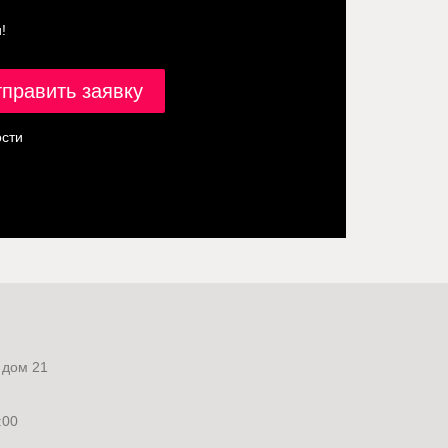
!
сти
 дом 21
:00