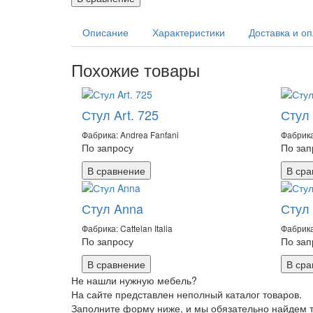
Описание
Характеристики
Доставка и о
Похожие товары
Стул Art. 725
Стул
Фабрика: Andrea Fanfani
Фабрика
По запросу
По зап
В сравнение
В сра
Стул Anna
Стул 
Фабрика: Cattelan Italia
Фабрика:
По запросу
По зап
В сравнение
В сра
Не нашли нужную мебель?
На сайте представлен неполный каталог товаров.
Заполните форму ниже, и мы обязательно найдем то