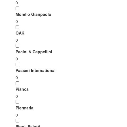
0
Morello Gianpaolo
0
OAK
0
Pacini & Cappellini
0
Passeri International
0
Pianca
0
Piermaria
0
Pigoli Salotti