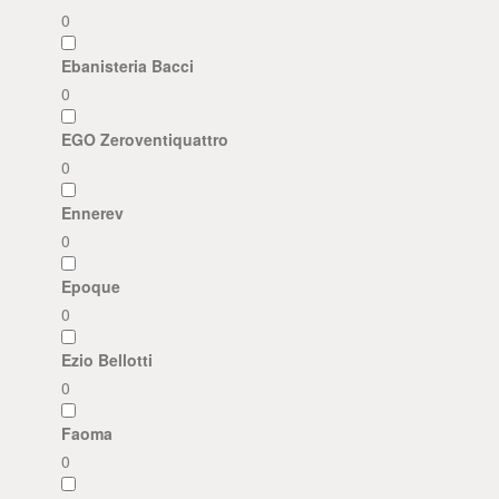
0
Ebanisteria Bacci
0
EGO Zeroventiquattro
0
Ennerev
0
Epoque
0
Ezio Bellotti
0
Faoma
0