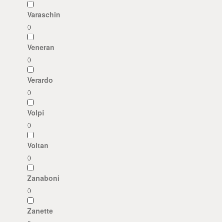
Varaschin
0
Veneran
0
Verardo
0
Volpi
0
Voltan
0
Zanaboni
0
Zanette