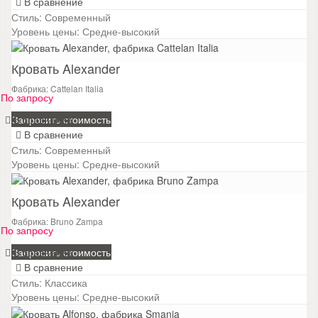
В сравнение
Стиль:
Современный
Уровень цены:
Средне-высокий
Кровать Alexander
Фабрика: Cattelan Italia
По запросу
В сравнение
Запросить стоимость
В сравнение
Стиль:
Современный
Уровень цены:
Средне-высокий
Кровать Alexander
Фабрика: Bruno Zampa
По запросу
В сравнение
Запросить стоимость
В сравнение
Стиль:
Классика
Уровень цены:
Средне-высокий