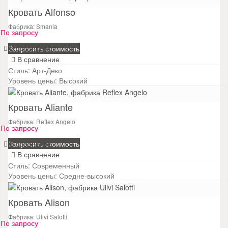
Кровать Alfonso
Фабрика: Smania
По запросу
В сравнение
Запросить стоимость
В сравнение
Стиль:
Арт-Деко
Уровень цены:
Высокий
Кровать Aliante
Фабрика: Reflex Angelo
По запросу
В сравнение
Запросить стоимость
В сравнение
Стиль:
Современный
Уровень цены:
Средне-высокий
Кровать Alison
Фабрика: Ulivi Salotti
По запросу