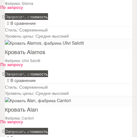
Фабрика: Silenia
По запросу
В сравнение
Запросить стоимость
В сравнение
Стиль:
Современный
Уровень цены:
Средне-высокий
Кровать Alamos
Фабрика: Ulivi Salotti
По запросу
В сравнение
Запросить стоимость
В сравнение
Стиль:
Современный
Уровень цены:
Средне-высокий
Кровать Alan
Фабрика: Cantori
По запросу
В сравнение
Запросить стоимость