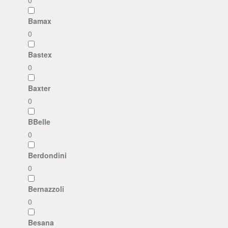
Bamax
0
Bastex
0
Baxter
0
BBelle
0
Berdondini
0
Bernazzoli
0
Besana