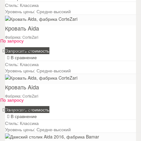
Стиль:
Классика
Уровень цены:
Средне-высокий
Кровать Aida
Фабрика: CorteZari
По запросу
В сравнение
Запросить стоимость
В сравнение
Стиль:
Классика
Уровень цены:
Средне-высокий
Кровать Aida
Фабрика: CorteZari
По запросу
В сравнение
Запросить стоимость
В сравнение
Стиль:
Классика
Уровень цены:
Средне-высокий