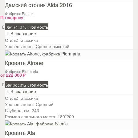
Дамский столик Aida 2016
Фабрика: Bamar
По запросу
В сравнение
Запросить стоимость
В сравнение
Стиль:
Классика
Уровень цены:
Средне-высокий
Кровать Airone
Фабрика: Piermaria
от 222 000 ₽
В сравнение
Запросить стоимость
В сравнение
Стиль:
Классика
Уровень цены:
Средний
Глубина, см:
243
Размер спального места:
180*200
Кровать Ala