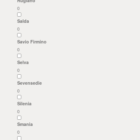
Rugiano
0
Salda
0
Savio Firmino
0
Selva
0
Sevensedie
0
Silenia
0
Smania
0