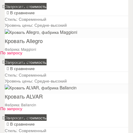
В сравнение
Запросить стоимость
В сравнение
Стиль:
Современный
Уровень цены:
Средне-высокий
Кровать Allegro
Фабрика: Maggioni
По запросу
В сравнение
Запросить стоимость
В сравнение
Стиль:
Современный
Уровень цены:
Средне-высокий
Кровать ALVAR
Фабрика: Ballancin
По запросу
В сравнение
Запросить стоимость
В сравнение
Стиль:
Современный